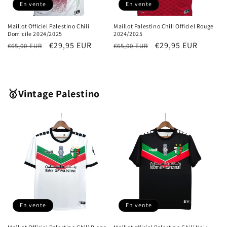
En vente
En vente
Maillot Officiel Palestino Chili
Maillot Palestino Chili Officiel Rouge
Domicile 2024/2025
2024/2025
Prix
Prix
€29,95 EUR
Prix
Prix
€29,95 EUR
€65,00 EUR
€65,00 EUR
habituel
promotionnel
habituel
promotionnel
🥇Vintage Palestino
En vente
En vente