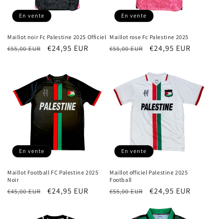
o
En vente
En vente
n
Maillot noir Fc Palestine 2025 Officiel
Maillot rose Fc Palestine 2025
:
Prix
Prix
€24,95 EUR
Prix
Prix
€24,95 EUR
€55,00 EUR
€55,00 EUR
habituel
promotionnel
habituel
promotionnel
En vente
En vente
Maillot officiel Palestine 2025
Maillot Football FC Palestine 2025
Football
Noir
Prix
Prix
€24,95 EUR
Prix
Prix
€24,95 EUR
€55,00 EUR
€45,00 EUR
habituel
promotionnel
habituel
promotionnel