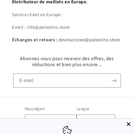
Distributeur de maillots en Europe.
Service client en Europe :
Email : info@palestino.store
Échanges et retours :
devoluciones@palestino.store
Abonnez-vous pour recevoir des offres, des
réductions et bien plus encore...
E-mail
Pays/région
Langue
Portugal | EUR €
Français