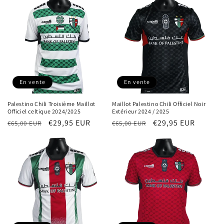
En vente
En vente
Palestino Chili Troisième Maillot
Maillot Palestino Chili Officiel Noir
Officiel celtique 2024/2025
Extérieur 2024 / 2025
Prix
Prix
€29,95 EUR
Prix
Prix
€29,95 EUR
€65,00 EUR
€65,00 EUR
habituel
promotionnel
habituel
promotionnel