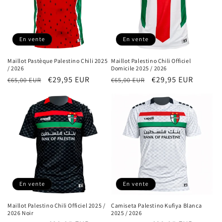
En vente
En vente
Maillot Pastèque Palestino Chili 2025
Maillot Palestino Chili Officiel
/ 2026
Domicile 2025 / 2026
Prix
Prix
€29,95 EUR
Prix
Prix
€29,95 EUR
€65,00 EUR
€65,00 EUR
habituel
promotionnel
habituel
promotionnel
En vente
En vente
Maillot Palestino Chili Officiel 2025 /
Camiseta Palestino Kufiya Blanca
2026 Noir
2025 / 2026