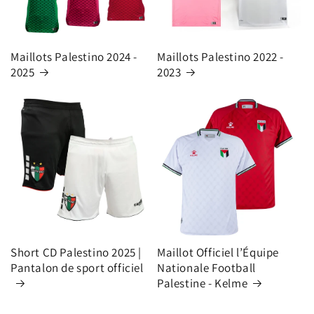
Maillots Palestino 2024 -
Maillots Palestino 2022 -
2025
2023
Short CD Palestino 2025 |
Maillot Officiel l’Équipe
Pantalon de sport officiel
Nationale Football
Palestine - Kelme