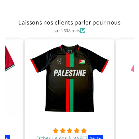
Laissons nos clients parler pour nous
sur 1608 avis
Esther Ugidos ÁLVAREZ