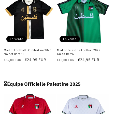
En vente
En vente
Maillot Football FC Palestine 2025
Maillot Palestine Football 2025
Noir et Doré 11
Green Retro
Prix
Prix
€24,95 EUR
Prix
Prix
€24,95 EUR
€55,00 EUR
€45,00 EUR
habituel
promotionnel
habituel
promotionnel
🎖️Équipe Officielle Palestine 2025