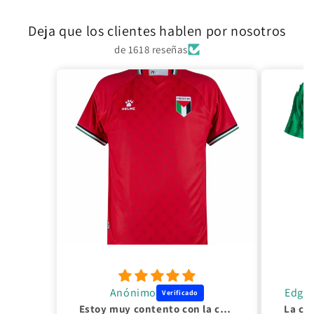
a
Deja que los clientes hablen por nosotros
c
t
de 1618 reseñas
o
Anónimo
Edgar
Estoy muy contento con la camiseta