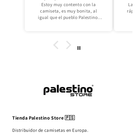
Estoy muy contento con la
La c
camiseta, es muy bonita, al
rápi
igual que el pueblo Palestino:
desde el río hasta el mar,
Palestina venderá.
Tienda Palestino Store 🇵🇸
Distribuidor de camisetas en Europa.