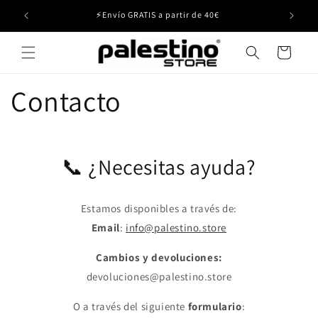
Ir
directamente
⚡Envío GRATIS a partir de 40€
al contenido
Carrito
Contacto
📞 ¿Necesitas ayuda?
Estamos disponibles a través de:
Email
:
info@palestino.store
Cambios y devoluciones:
devoluciones@palestino.store
O a través del siguiente
formulario
: