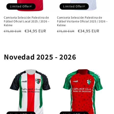
Limited Offer⚡
Limited Offer⚡
Camiseta Selección Palestina de
Camiseta Selección Palestina de
Fútbol Oficial Local 2025 / 2026 –
Fútbol Visitante Oficial 2025 / 2026 –
Kelme
Kelme
Precio
Precio
€34,95 EUR
Precio
Precio
€34,95 EUR
€75,00 EUR
€75,00 EUR
habitual
de
habitual
de
oferta
oferta
Novedad 2025 - 2026