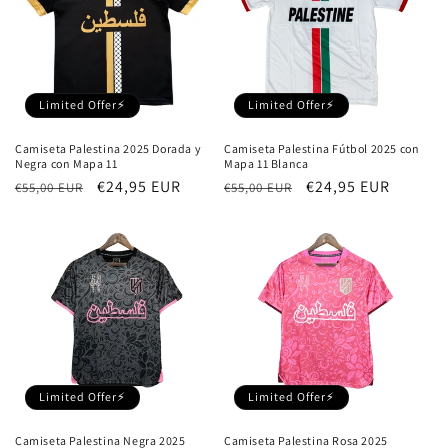
Limited Offer⚡
Limited Offer⚡
Camiseta Palestina Fútbol 2025 con
Camiseta Palestina 2025 Dorada y
Mapa 11 Blanca
Negra con Mapa 11
Precio
Precio
€24,95 EUR
Precio
Precio
€24,95 EUR
€55,00 EUR
€55,00 EUR
habitual
de
habitual
de
oferta
oferta
Limited Offer⚡
Limited Offer⚡
Camiseta Palestina Negra 2025
Camiseta Palestina Rosa 2025