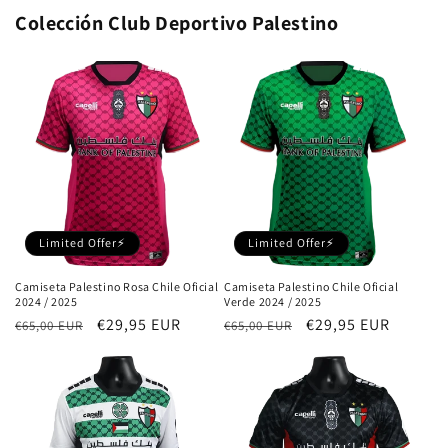
Colección Club Deportivo Palestino
Limited Offer⚡
Limited Offer⚡
Camiseta Palestino Rosa Chile Oficial
Camiseta Palestino Chile Oficial
2024 / 2025
Verde 2024 / 2025
Precio
Precio
€29,95 EUR
Precio
Precio
€29,95 EUR
€65,00 EUR
€65,00 EUR
habitual
de
habitual
de
oferta
oferta