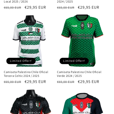
Local 2025 / 2026
2024 / 2025
Precio
Precio
€29,95 EUR
Precio
Precio
€29,95 EUR
€65,00 EUR
€65,00 EUR
habitual
de
habitual
de
oferta
oferta
Limited Offer⚡
Limited Offer⚡
Camiseta Palestino Chile Oficial
Camiseta Palestino Chile Oficial
Tercera Celtic 2024 / 2025
Verde 2024 / 2025
Precio
Precio
€29,95 EUR
Precio
Precio
€29,95 EUR
€65,00 EUR
€65,00 EUR
habitual
de
habitual
de
oferta
oferta