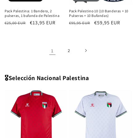
Pack Palestina: 1 Bandera, 2
Pack Palestino 10 (10 Banderas + 10
pulseras, 1 bufanda de Palestina
Pulseras + 10 Bufandas)
Precio
Precio
€13,95 EUR
Precio
Precio
€59,95 EUR
€25,00 EUR
€95,95 EUR
habitual
de
habitual
de
oferta
oferta
1
2
🎖️Selección Nacional Palestina