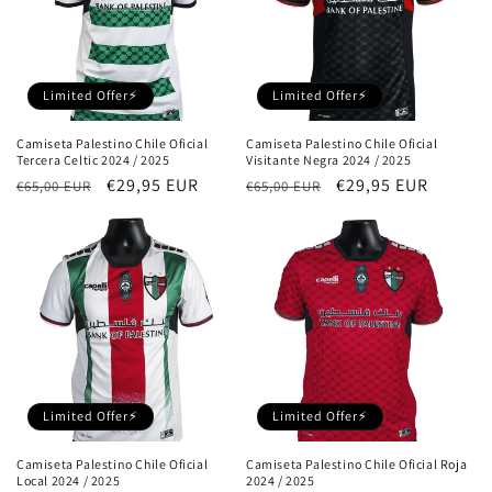
Limited Offer⚡
Limited Offer⚡
Camiseta Palestino Chile Oficial
Camiseta Palestino Chile Oficial
Tercera Celtic 2024 / 2025
Visitante Negra 2024 / 2025
Precio
Precio
€29,95 EUR
Precio
Precio
€29,95 EUR
€65,00 EUR
€65,00 EUR
habitual
de
habitual
de
oferta
oferta
Limited Offer⚡
Limited Offer⚡
Camiseta Palestino Chile Oficial
Camiseta Palestino Chile Oficial Roja
Local 2024 / 2025
2024 / 2025