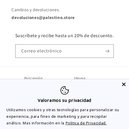
Cambios y devoluciones:
devoluciones@palestino.store
Suscríbete y recibe hasta un 20% de descuento.
Correo electrónico
País/región
Idioma
Portugal | EUR €
Español
Valoramos su privacidad
Formas
Utilizamos cookies y otras tecnologías para personalizar su
de
experiencia, para fines de marketing y para recopilar
pago
análisis. Mas información en la
Politica de Privacidad.
© 2026,
Palestino Store
Política de reembolso
Política de privacidad