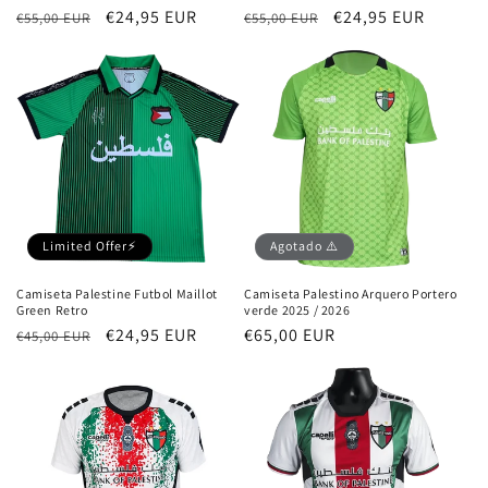
Precio
Precio
€24,95 EUR
Precio
Precio
€24,95 EUR
€55,00 EUR
€55,00 EUR
habitual
de
habitual
de
oferta
oferta
Limited Offer⚡
Agotado ⚠️
Camiseta Palestine Futbol Maillot
Camiseta Palestino Arquero Portero
Green Retro
verde 2025 / 2026
Precio
Precio
€24,95 EUR
Precio
€65,00 EUR
€45,00 EUR
habitual
de
habitual
oferta