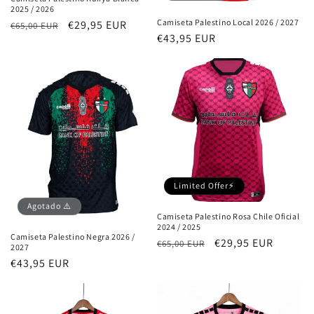
2025 / 2026
Camiseta Palestino Local 2026 / 2027
Precio
Precio
€29,95 EUR
€65,00 EUR
Precio
€43,95 EUR
habitual
de
habitual
oferta
Limited Offer⚡
Agotado ⚠️
Camiseta Palestino Rosa Chile Oficial
2024 / 2025
Camiseta Palestino Negra 2026 /
Precio
Precio
€29,95 EUR
€65,00 EUR
2027
habitual
de
Precio
€43,95 EUR
oferta
habitual