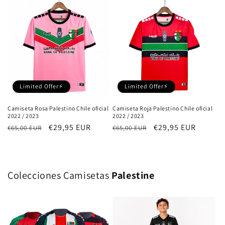
oferta
oferta
Limited Offer⚡
Limited Offer⚡
Camiseta Rosa Palestino Chile oficial
Camiseta Roja Palestino Chile oficial
2022 / 2023
2022 / 2023
Precio
Precio
€29,95 EUR
Precio
Precio
€29,95 EUR
€65,00 EUR
€65,00 EUR
habitual
de
habitual
de
oferta
oferta
Colecciones Camisetas
Palestine