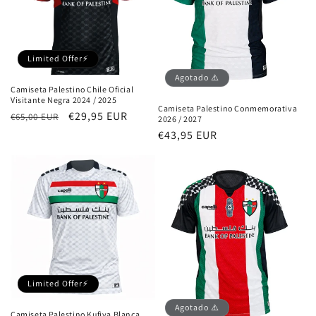
Limited Offer⚡
Agotado ⚠️
Camiseta Palestino Chile Oficial
Visitante Negra 2024 / 2025
Camiseta Palestino Conmemorativa
Precio
Precio
€29,95 EUR
€65,00 EUR
2026 / 2027
habitual
de
Precio
€43,95 EUR
oferta
habitual
Limited Offer⚡
Agotado ⚠️
Camiseta Palestino Kufiya Blanca