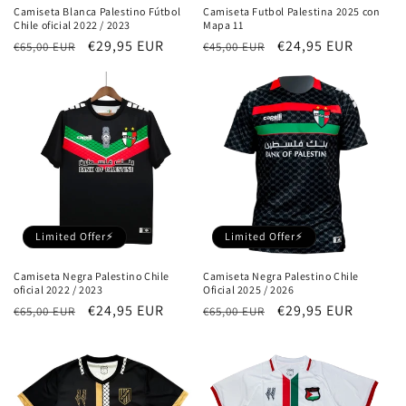
n
Camiseta Blanca Palestino Fútbol
Camiseta Futbol Palestina 2025 con
Chile oficial 2022 / 2023
Mapa 11
:
Precio
Precio
€29,95 EUR
Precio
Precio
€24,95 EUR
€65,00 EUR
€45,00 EUR
habitual
de
habitual
de
oferta
oferta
Limited Offer⚡
Limited Offer⚡
Camiseta Negra Palestino Chile
Camiseta Negra Palestino Chile
oficial 2022 / 2023
Oficial 2025 / 2026
Precio
Precio
€24,95 EUR
Precio
Precio
€29,95 EUR
€65,00 EUR
€65,00 EUR
habitual
de
habitual
de
oferta
oferta