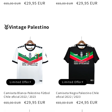
Precio
Precio
€29,95 EUR
Precio
Precio
€29,95 EUR
€65,00 EUR
€65,00 EUR
habitual
de
habitual
de
oferta
oferta
🥇Vintage Palestino
Limited Offer⚡
Limited Offer⚡
Camiseta Blanca Palestino Fútbol
Camiseta Negra Palestino Chile
Chile oficial 2022 / 2023
oficial 2022 / 2023
Precio
Precio
€29,95 EUR
Precio
Precio
€24,95 EUR
€65,00 EUR
€65,00 EUR
habitual
de
habitual
de