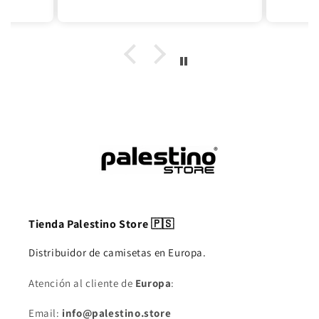
ottimo, ho seguito il consiglio di
un altra recensione di un utente
che consigliava di prendere una
taglia superiore, perchè
vestivano piccolo. In relatà per
le 2 magliette della palestina
che ho preso era vero e la taglia
mi sta perfetta, mentre per la
mglia officiale del Palestino ho
preso una L, e mi sta un po'
grande, quindi per quelle
officiale della squadra vi
consiglio di seguire le taglie che
portate normalmente.
Tienda Palestino Store 🇵🇸
Distribuidor de camisetas en Europa.
Atención al cliente de
Europa
:
Email:
info@palestino.store