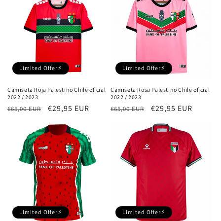
Limited Offer⚡
Limited Offer⚡
Camiseta Roja Palestino Chile oficial
Camiseta Rosa Palestino Chile oficial
2022 / 2023
2022 / 2023
Precio
Precio
€29,95 EUR
Precio
Precio
€29,95 EUR
€65,00 EUR
€65,00 EUR
habitual
de
habitual
de
oferta
oferta
Limited Offer⚡
Limited Offer⚡