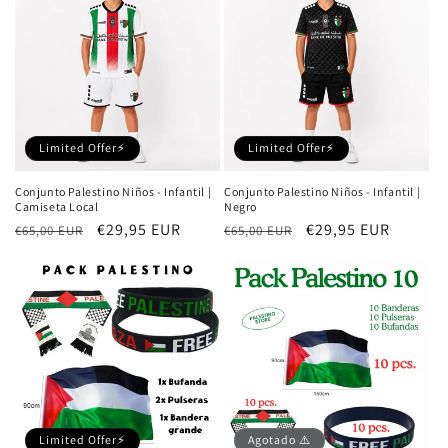
Limited Offer⚡
Limited Offer⚡
Conjunto Palestino Niños - Infantil |
Conjunto Palestino Niños - Infantil |
Camiseta Local
Negro
Precio
Precio
€29,95 EUR
Precio
Precio
€29,95 EUR
€65,00 EUR
€65,00 EUR
habitual
de
habitual
de
oferta
oferta
Limited Offer⚡
Agotado ⚠️