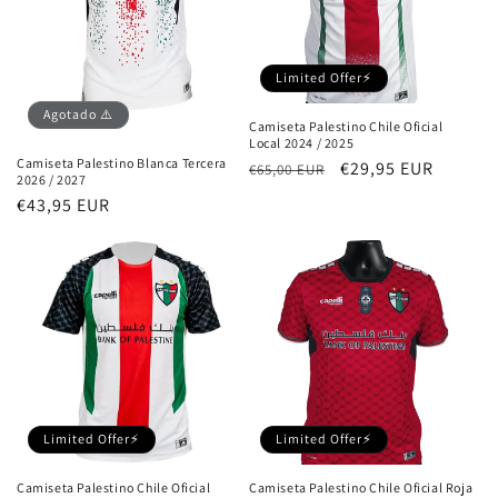
Limited Offer⚡
Agotado ⚠️
Camiseta Palestino Chile Oficial
Local 2024 / 2025
Camiseta Palestino Blanca Tercera
Precio
Precio
€29,95 EUR
€65,00 EUR
2026 / 2027
habitual
de
Precio
€43,95 EUR
oferta
habitual
Limited Offer⚡
Limited Offer⚡
Camiseta Palestino Chile Oficial
Camiseta Palestino Chile Oficial Roja