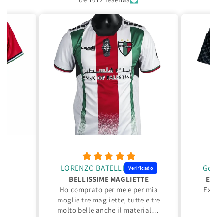
LORENZO BATELLI
Gon
BELLISSIME MAGLIETTE
Exc
Ho comprato per me e per mia
Exce
moglie tre magliette, tutte e tre
molto belle anche il materiale è