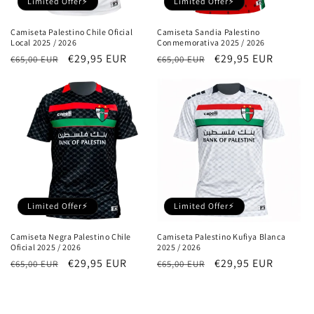
Limited Offer⚡
Limited Offer⚡
Camiseta Palestino Chile Oficial
Camiseta Sandia Palestino
Local 2025 / 2026
Conmemorativa 2025 / 2026
Precio
Precio
€29,95 EUR
Precio
Precio
€29,95 EUR
€65,00 EUR
€65,00 EUR
habitual
de
habitual
de
oferta
oferta
Limited Offer⚡
Limited Offer⚡
Camiseta Negra Palestino Chile
Camiseta Palestino Kufiya Blanca
Oficial 2025 / 2026
2025 / 2026
Precio
Precio
€29,95 EUR
Precio
Precio
€29,95 EUR
€65,00 EUR
€65,00 EUR
habitual
de
habitual
de
oferta
oferta