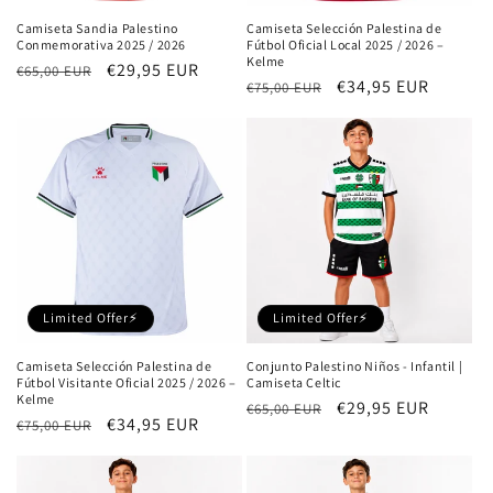
Camiseta Sandia Palestino
Camiseta Selección Palestina de
Conmemorativa 2025 / 2026
Fútbol Oficial Local 2025 / 2026 –
Kelme
Precio
Precio
€29,95 EUR
€65,00 EUR
Precio
Precio
€34,95 EUR
€75,00 EUR
habitual
de
habitual
de
oferta
oferta
Limited Offer⚡
Limited Offer⚡
Camiseta Selección Palestina de
Conjunto Palestino Niños - Infantil |
Fútbol Visitante Oficial 2025 / 2026 –
Camiseta Celtic
Kelme
Precio
Precio
€29,95 EUR
€65,00 EUR
Precio
Precio
€34,95 EUR
€75,00 EUR
habitual
de
habitual
de
oferta
oferta