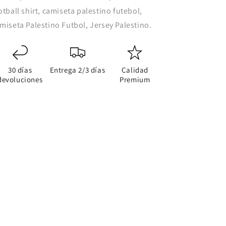
otball shirt, camiseta palestino futebol,
miseta Palestino Futbol, Jersey Palestino.
30 días
Entrega 2/3 días
Calidad
devoluciones
Premium