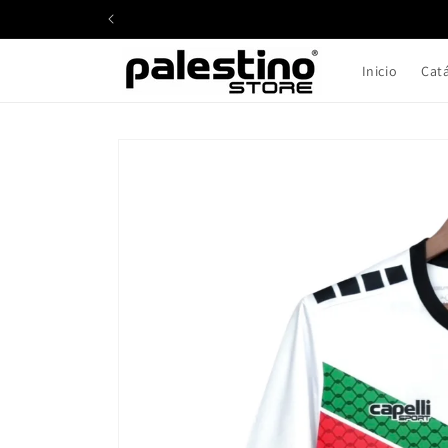
Ir
directamente
al contenido
Inicio
Cat
Ir
directamente
a la
información
del producto