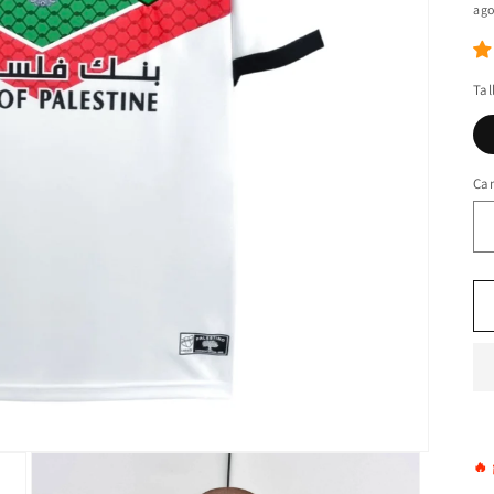
ago
Tal
Ca
🔥