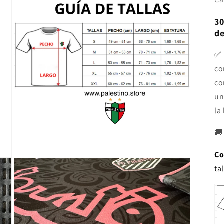
30
de
✅ 
co
co
un
la
🚚
Abrir
elemento
multimedia
Co
3
en
tal
una
ventana
modal