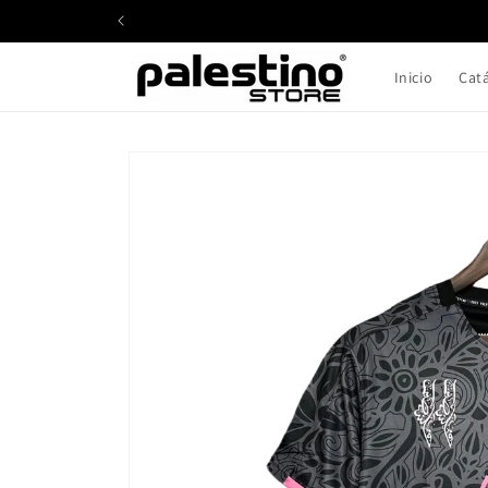
Ir
directamente
al contenido
Inicio
Cat
Ir
directamente
a la
información
del producto