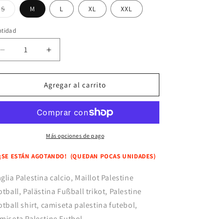
Variante
S
M
L
XL
XXL
agotada
o
no
ntidad
disponible
Reducir
Aumentar
cantidad
cantidad
para
para
Camiseta
Camiseta
Agregar al carrito
Palestina
Palestina
Negra
Negra
2025
2025
Más opciones de pago
 ¡SE ESTÁN AGOTANDO! (
QUEDAN POCAS UNIDADES)
glia Palestina calcio, Maillot Palestine
otball, Palästina Fußball trikot, Palestine
otball shirt, camiseta palestina futebol,
miseta Palestine Futbol.