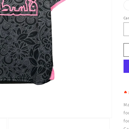
Ca
🔥
Ma
fo
fo
Ca